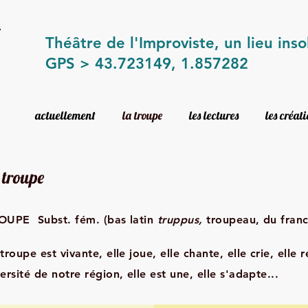
Théâtre de l'Improviste, un lieu inso
GPS > 43.723149, 1.857282
actuellement
la troupe
les lectures
les créat
 troupe
OUPE Subst. fém. (bas latin
truppus,
troupeau, du fran
troupe est vivante, elle joue, elle chante, elle crie, elle r
ersité de notre région, elle est une, elle s'adapte...