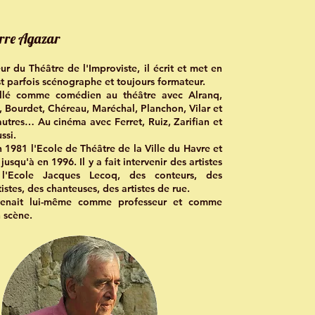
rre Agazar
r du Théâtre de l'Improviste, il écrit et met en
est parfois scénographe et toujours formateur.
aillé comme comédien au théâtre avec Alranq,
 Bourdet, Chéreau, Maréchal, Planchon, Vilar et
utres… Au cinéma avec Ferret, Ruiz, Zarifian et
ssi.
en 1981 l'Ecole de Théâtre de la Ville du Havre et
 jusqu'à en 1996. Il y a fait intervenir des artistes
 l'Ecole Jacques Lecoq, des conteurs, des
istes, des chanteuses, des artistes de rue.
rvenait lui-même comme professeur et comme
 scène.