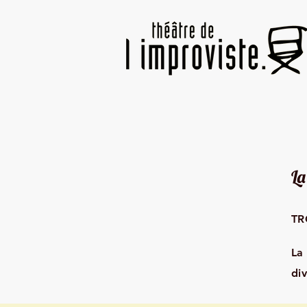
La
TR
La 
div