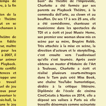
 temps de
bain” du Théâtre de l'Improviste,
e, à la fin
Charlotte a été formée par ses
parents au Playback Théâtre, à la
cien de la
commedia dell'arte, au clown et au
e Théâtre
bouffon. De ses 17 à ses 25 ans, elle
out en se
a été comédienne, chanteuse et
 chanson à
musicienne dans les spectacles du
TDI et a écrit et joué Musée Home,
Théâtre de
son premier one woman show mis en
un fidèle
scène par sa mère, Bruyère Robb.
ur, maître
Très attachée à la mise en scène, la
 pour les
direction d'acteurs et le storytelling,
à 2007, il
c'est ensuite vers l'audiovisuel
our animer
qu'elle s'est tournée. Après avoir
Playback.
obtenu un master d'Histoire de l'Art
e certifié
à Toulouse, Charlotte a écrit et
tences et
réalisé plusieurs courts-métrages
veloppe une
dans le Tarn puis créé Miss Book,
 travail
une chaîne YouTube humoristique,
uel de jeu
dédiée à la critique littéraire.
tous pour
Diplômée de l'école de cinéma
favoriser le
CinéCréatis à Nantes en 2014, elle a
ic-hall, la
déposé ses valises à Paris où elle
ans le jeu
travaille désormais comme scénariste