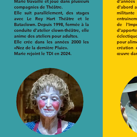
Marie travaille et joue dans plusieurs
d’années
compagnies de Théâtre.
d’abord au
Elle suit parallèlement, des stages
milita
avec Le Roy Hart Théâtre et le
entrainem
Bataclown. Depuis 1998, formée à la
de l’Imp
conduite d’atelier clown-théâtre, elle
d’appor
anime des ateliers pour adultes.
éclectique
Elle crée dans les années 2000 les
pour alime
«Nez de la dernière Pluie».
création 
Marie rejoint le TDI en 2024.
œuvre dan