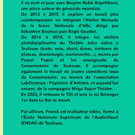
il co-écrit et joue avec Bruyère Robb Répétitions,
une pièce autour du génocide rwandais.
De 2013 à 2015 il explore un travail plus
«contemporain» en intégrant l'Atelier Nomade
de la Scène Nationale d'Albi, dirigé par
Sébastien Bournac puis Régis Goudot.
De 2016 à 2018, il intègre les ateliers
pluridisciplinaires du Théâtre Jules Julien à
Toulouse (texte, voix, chant, danse, écritures de
plateau, dramaturgie, marionnette…), menés par
Pascal Papini et les enseignants du
Conservatoire de Toulouse. Il accompagne
également le travail de jeunes comédiens issus
du Conservatoire, au travers de l'association
LabOrateurs - Pépinière d'Artistes, et aujourd'hui
encore, de la compagnie Méga Super Théâtre.
En 2023, il retrouve le TDI et sera le roi Béranger
1er dans Le Roi se meurt.
Par ailleurs, Franck est réalisateur vidéo, formé à
l'École Nationale Supérieure de l'AudioVisuel
(ENSAV) de Toulouse.