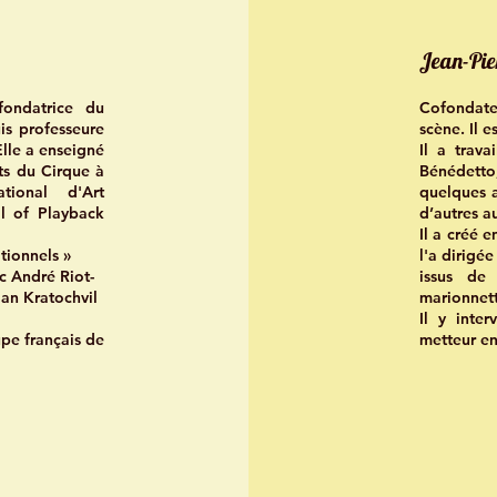
Jean-Pie
fondatrice du
Cofondateu
uis professeure
scène. Il 
Elle a enseigné
Il a trav
ts du Cirque à
Bénédetto,
tional d'Art
quelques a
l of Playback
d’autres au
Il a créé 
itionnels »
l'a dirigée
c André Riot-
issus de
Jan Kratochvil
marionnett
Il y inte
upe français de
metteur en