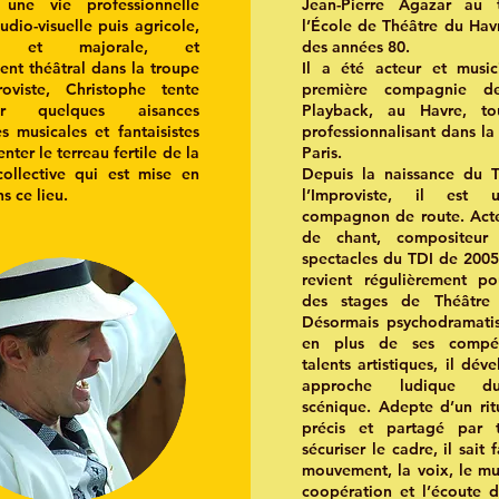
 une vie professionnelle
Jean-Pierre Agazar au
dio-visuelle puis agricole,
l’École de Théâtre du Havr
nte et majorale, et
des années 80.
ent théâtral dans la troupe
Il a été acteur et musi
roviste, Christophe tente
première compagnie d
ter quelques aisances
Playback, au Havre, t
s musicales et fantaisistes
professionnalisant dans la
nter le terreau fertile de la
Paris.
collective qui est mise en
Depuis la naissance du 
s ce lieu.
l’Improviste, il est 
compagnon de route. Acte
de chant, compositeur
spectacles du TDI de 2005 
revient régulièrement p
des stages de Théâtre 
Désormais psychodramatist
en plus de ses compé
talents artistiques, il dé
approche ludique du
scénique. Adepte d’un rit
précis et partagé par 
sécuriser le cadre, il sait 
mouvement, la voix, le mus
coopération et l’écoute d