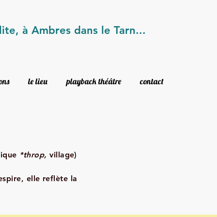
lite, à Ambres dans le Tarn...
ions
le lieu
playback théâtre
contact
cique
*throp,
village)
espire, elle reflète la